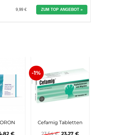
9,99 €
ZUM TOP ANGEBOT »
-1%
-28%
JHP Rödl
ORON
Cefamig Tabletten
Japanisches M
rsprünglicher
Aktueller
Ursprünglicher
Aktueller
4,82
€
23,54
€
23,27
€
ätherisches