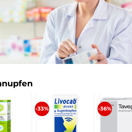
hnupfen
-33%
-36%