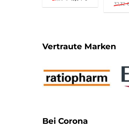
Preis
Preis
32,32
war:
ist:
18,35 €
13,84 €.
Vertraute Marken
Bei Corona