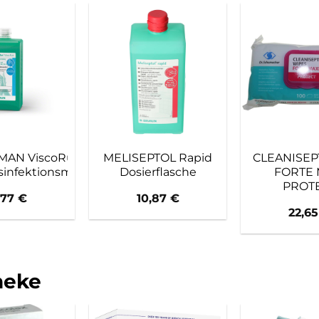
MAN ViscoRub
MELISEPTOL Rapid
CLEANISEP
infektionsmittel
Dosierflasche
FORTE 
PROT
,77
€
10,87
€
22,6
heke