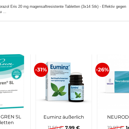
razol Eris 20 mg magensaftresistente Tabletten (3x14 Stk) - Effektiv gegen
 ...
-31%
-26%
IGREN SL
Euminz äußerlich
NEUROD
letten
Ursprünglicher
Aktueller
U
11,50
€
7,99
€
19,97
€
1