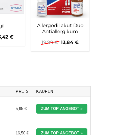
Allergodil akut Duo
LIPONAS
il
Antiallergikum
Heuschnup
Ursprünglicher
Aktueller
6,42
€
Nasenspr
Preis
Preis
Ursprünglicher
Aktueller
19,99
€
13,84
€
war:
ist:
Preis
Preis
Urs
10,66
€
8,
10,07 €
6,42 €.
war:
ist:
Pre
19,99 €
13,84 €.
war
10,
PREIS
KAUFEN
5,95 €
ZUM TOP ANGEBOT »
16,50 €
ZUM TOP ANGEBOT »