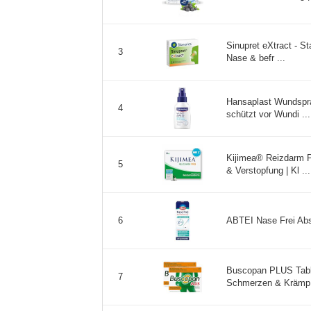
Sinupret eXtract - S
3
Nase & befr ...
Hansaplast Wundspra
4
schützt vor Wundi ...
Kijimea® Reizdarm P
5
& Verstopfung | Kl ...
ABTEI Nase Frei Abs
6
Buscopan PLUS Table
7
Schmerzen & Krämp 