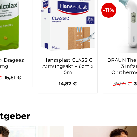
-11%
x Dragees
Hansaplast CLASSIC
BRAUN The
5mg
Atmungsaktiv 6cm x
3 Infra
5m
Ohrtherm
Ursprünglicher
Aktueller
€
15,81
€
Preis
Preis
U
14,82
€
39,99
€
3
war:
ist:
P
20,25 €
15,81 €.
w
3
tgeber