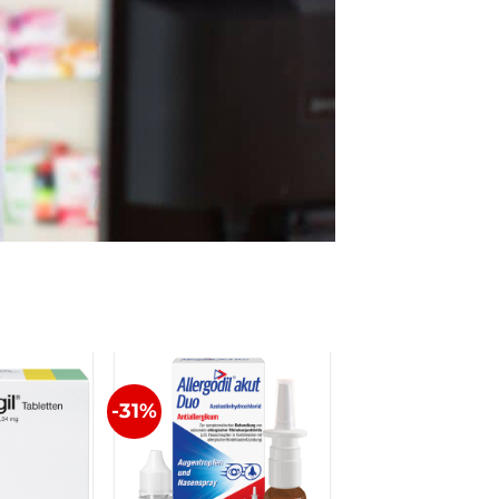
-31%
-17%