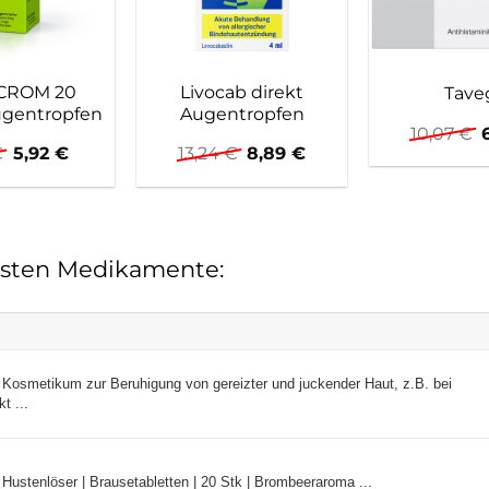
CROM 20
Livocab direkt
Taveg
gentropfen
Augentropfen
10,07
€
Ursprünglicher
Aktueller
Ursprünglicher
Aktueller
€
5,92
€
13,24
€
8,89
€
Preis
Preis
Preis
Preis
war:
ist:
war:
ist:
6,97 €
5,92 €.
13,24 €
8,89 €.
testen Medikamente:
n, Kosmetikum zur Beruhigung von gereizter und juckender Haut, z.B. bei
t ...
ustenlöser | Brausetabletten | 20 Stk | Brombeeraroma ...