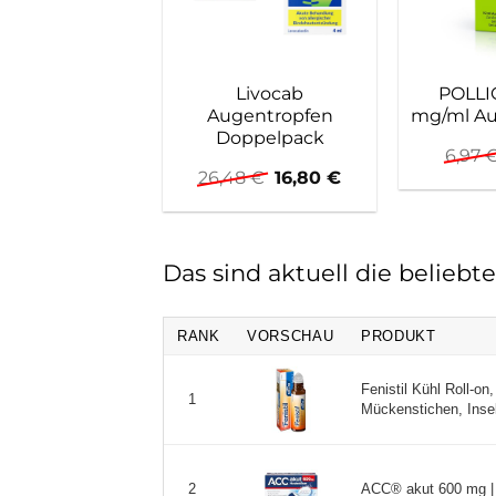
Livocab
POLLI
Augentropfen
mg/ml Au
Doppelpack
6,97
Ursprünglicher
Aktueller
26,48
€
16,80
€
Preis
Preis
war:
ist:
26,48 €
16,80 €.
Das sind aktuell die belieb
RANK
VORSCHAU
PRODUKT
Fenistil Kühl Roll-o
1
Mückenstichen, Insek
ACC® akut 600 mg | H
2