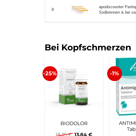
apodiscounter Pantop
8
Sodbrennen & bei sau
Bei Kopfschmerzen
-25%
-1%
ANTIM
BIODOLOR
Tab
Ursprünglicher
Aktueller
18,35
€
13,84
€