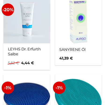
-20%
LEYHS Dr. Erfurth
SANYRENE Öl
Salbe
41,39
€
Ursprünglicher
Aktueller
5,52
€
4,44
€
Preis
Preis
war:
ist:
5,52 €
4,44 €.
-1%
-1%