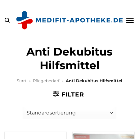
Zum
Inhalt
springen
Anti Dekubitus
Hilfsmittel
Start
»
Pflegebedarf
»
Anti Dekubitus Hilfsmittel
FILTER