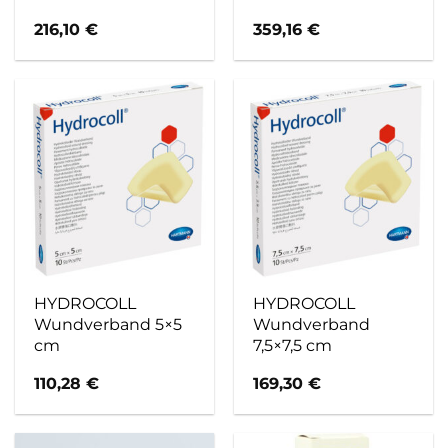
216,10
€
359,16
€
HYDROCOLL
HYDROCOLL
Wundverband 5×5
Wundverband
cm
7,5×7,5 cm
110,28
€
169,30
€