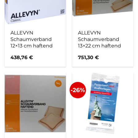
ALLEVYN
ALLEVYN
Schaumverband
Schaumverband
12×13 cm haftend
13×22 cm haftend
438,76
€
751,30
€
-26%