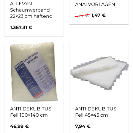
ALLEVYN
ANALVORLAGEN
Schaumverband
Ursprünglicher
Aktueller
1,99
€
1,47
€
22×23 cm haftend
Preis
Preis
war:
ist:
1.367,31
€
1,99 €
1,47 €.
ANTI DEKUBITUS
ANTI DEKUBITUS
Fell 100×140 cm
Fell 45×45 cm
46,99
€
7,94
€