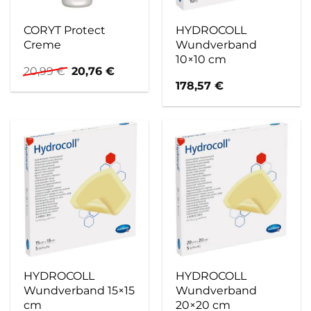
CORYT Protect
HYDROCOLL
Creme
Wundverband
10×10 cm
Ursprünglicher
Aktueller
20,99
€
20,76
€
Preis
Preis
178,57
€
war:
ist:
20,99 €
20,76 €.
HYDROCOLL
HYDROCOLL
Wundverband 15×15
Wundverband
cm
20×20 cm