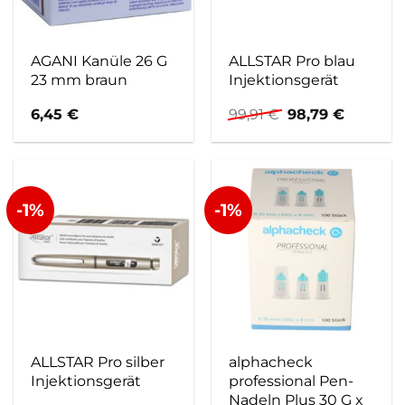
AGANI Kanüle 26 G
ALLSTAR Pro blau
23 mm braun
Injektionsgerät
Ursprünglicher
Aktuelle
6,45
€
99,91
€
98,79
€
Preis
Preis
war:
ist:
99,91 €
98,79 €.
-1%
-1%
ALLSTAR Pro silber
alphacheck
Injektionsgerät
professional Pen-
Nadeln Plus 30 G x