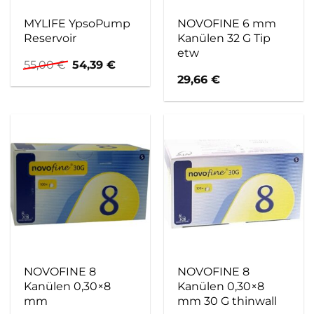
MYLIFE YpsoPump
NOVOFINE 6 mm
Reservoir
Kanülen 32 G Tip
etw
Ursprünglicher
Aktueller
55,00
€
54,39
€
Preis
Preis
29,66
€
war:
ist:
55,00 €
54,39 €.
NOVOFINE 8
NOVOFINE 8
Kanülen 0,30×8
Kanülen 0,30×8
mm
mm 30 G thinwall