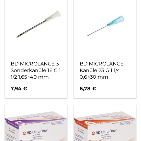
BD MICROLANCE 3
BD MICROLANCE
Sonderkanüle 16 G 1
Kanüle 23 G 1 1/4
1/2 1,65×40 mm
0,6×30 mm
7,94
€
6,78
€