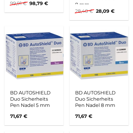
Ursprünglicher
Aktueller
99,91
€
98,79
€
8 mm
Preis
Preis
Ursprünglicher
Aktuell
28,40
€
28,09
€
war:
ist:
Preis
Preis
99,91 €
98,79 €.
war:
ist:
28,40 €
28,09 €
BD AUTOSHIELD
BD AUTOSHIELD
Duo Sicherheits
Duo Sicherheits
Pen Nadel 5 mm
Pen Nadel 8 mm
71,67
€
71,67
€