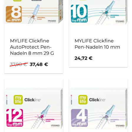
MYLIFE Clickfine
MYLIFE Clickfine
AutoProtect Pen-
Pen-Nadeln 10 mm
Nadeln 8 mm 29 G
24,72
€
Ursprünglicher
Aktueller
37,90
€
37,48
€
Preis
Preis
war:
ist:
37,90 €
37,48 €.