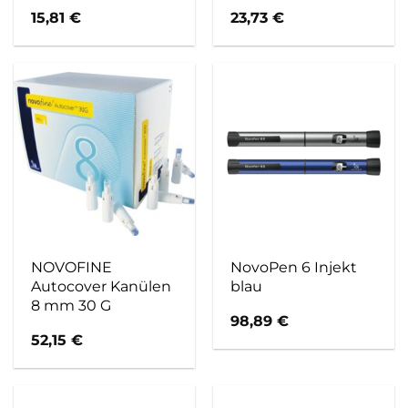
15,81
€
23,73
€
NOVOFINE
NovoPen 6 Injekt
Autocover Kanülen
blau
8 mm 30 G
98,89
€
52,15
€