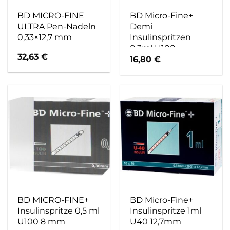
BD MICRO-FINE
BD Micro-Fine+
ULTRA Pen-Nadeln
Demi
0,33×12,7 mm
Insulinspritzen
0,3ml U100
32,63
€
0,3x8mm
16,80
€
BD MICRO-FINE+
BD Micro-Fine+
Insulinspritze 0,5 ml
Insulinspritze 1ml
U100 8 mm
U40 12,7mm