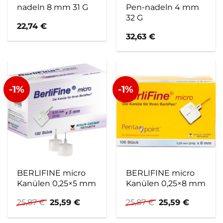
nadeln 8 mm 31 G
Pen-nadeln 4 mm
32 G
22,74
€
32,63
€
-1%
-1%
BERLIFINE micro
BERLIFINE micro
Kanülen 0,25×5 mm
Kanülen 0,25×8 mm
Ursprünglicher
Aktueller
Ursprünglicher
Aktuelle
25,87
€
25,59
€
25,87
€
25,59
€
Preis
Preis
Preis
Preis
war:
ist:
war:
ist: