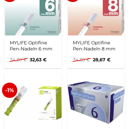
MYLIFE Optifine
MYLIFE Optifine
Pen-Nadeln 6 mm
Pen-Nadeln 8 mm
Ursprünglicher
Aktueller
Ursprünglicher
Aktuell
34,30
€
32,63
€
34,30
€
28,67
€
Preis
Preis
Preis
Preis
war:
ist:
war:
ist:
34,30 €
32,63 €.
34,30 €
28,67 €.
-1%