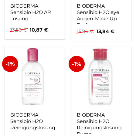
BIODERMA
BIODERMA
Sensibio H2O AR
Sensibio H2O eye
Lösung
Augen-Make Up
Entferner
Ursprünglicher
Aktueller
13,50
€
10,87
€
Ursprünglicher
Aktuelle
15,90
€
13,84
€
Preis
Preis
Preis
Preis
war:
ist:
war:
ist:
13,50 €
10,87 €.
15,90 €
13,84 €.
-1%
-1%
BIODERMA
BIODERMA
Sensibio H2O
Sensibio H2O
Reinigungslösung
Reinigungslösung
Pump