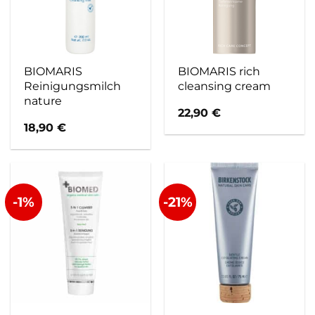
BIOMARIS
BIOMARIS rich
Reinigungsmilch
cleansing cream
nature
22,90
€
18,90
€
-1%
-21%