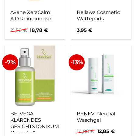
Avene XeraCalm
Bellawa Cosmetic
A.D Reinigungsöl
Wattepads
Ursprünglicher
Aktueller
21,50
€
18,78
€
3,95
€
Preis
Preis
war:
ist:
21,50 €
18,78 €.
-7%
-13%
BELVEGA
BENEVI Neutral
KLÄRENDES
Waschgel
GESICHTSTONIKUM
Ursprünglicher
Aktuelle
14,80
€
12,85
€
Normale &
Preis
Preis