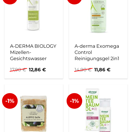
A-DERMA BIOLOGY
A-derma Exomega
Mizellen-
Control
Gesichtswasser
Reinigungsgel 2in1
Ursprünglicher
Aktueller
Ursprünglicher
Aktueller
17,90
€
12,86
€
14,90
€
11,86
€
Preis
Preis
Preis
Preis
war:
ist:
war:
ist:
17,90 €
12,86 €.
14,90 €
11,86 €.
-1%
-1%