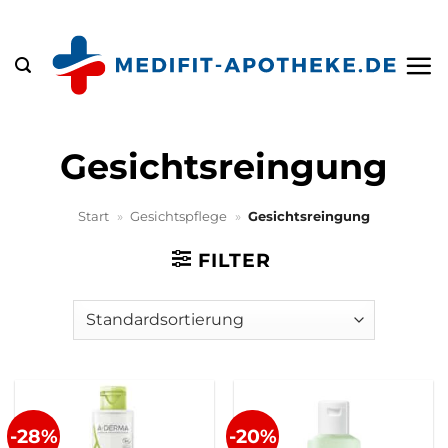
Zum
Inhalt
springen
Gesichtsreingung
Start
»
Gesichtspflege
»
Gesichtsreingung
FILTER
-28%
-20%