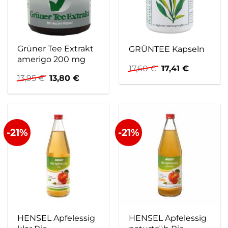
Grüner Tee Extrakt
GRÜNTEE Kapseln
amerigo 200 mg
Ursprünglicher
Aktueller
17,60
€
17,41
€
Preis
Preis
Ursprünglicher
Aktueller
13,95
€
13,80
€
war:
ist:
Preis
Preis
17,60 €
17,41 €.
war:
ist:
13,95 €
13,80 €.
-21%
-21%
HENSEL Apfelessig
HENSEL Apfelessig