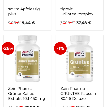
sovita Apfelessig
tigovit
plus
Grünteekomplex
Ursprünglicher
Aktueller
Ursprünglicher
Aktuelle
9,95
€
9,44
€
37,90
€
37,48
€
Preis
Preis
Preis
Preis
war:
ist:
war:
ist:
9,95 €
9,44 €.
37,90 €
37,48 €.
-26%
-1%
Zein Pharma
Zein Pharma
Grüner Kaffee
GRÜNTEE Kapseln
Extrakt 10:1 450 mg
80/45 Deluxe