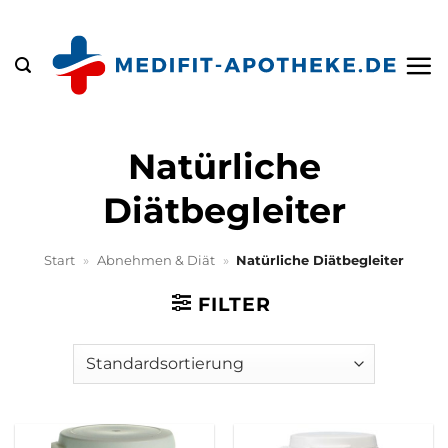
Zum
Inhalt
springen
Natürliche
Diätbegleiter
Start
»
Abnehmen & Diät
»
Natürliche Diätbegleiter
FILTER