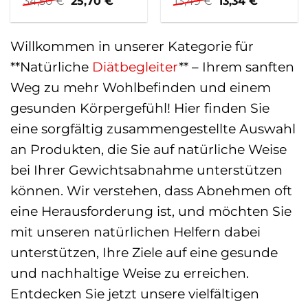
Ursprünglicher
Aktueller
Ursprünglicher
Aktueller
34,50
€
25,70
€
13,49
€
13,34
€
Preis
Preis
Preis
Preis
war:
ist:
war:
ist:
34,50 €
25,70 €.
13,49 €
13,34 €.
Willkommen in unserer Kategorie für
**Natürliche
Diätbegleiter
** – Ihrem sanften
Weg zu mehr Wohlbefinden und einem
gesunden Körpergefühl! Hier finden Sie
eine sorgfältig zusammengestellte Auswahl
an Produkten, die Sie auf natürliche Weise
bei Ihrer Gewichtsabnahme unterstützen
können. Wir verstehen, dass Abnehmen oft
eine Herausforderung ist, und möchten Sie
mit unseren natürlichen Helfern dabei
unterstützen, Ihre Ziele auf eine gesunde
und nachhaltige Weise zu erreichen.
Entdecken Sie jetzt unsere vielfältigen