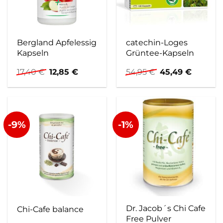
Bergland Apfelessig
catechin-Loges
Kapseln
Grüntee-Kapseln
Ursprünglicher
Aktueller
Ursprünglicher
Aktuell
17,40
€
12,85
€
54,95
€
45,49
€
Preis
Preis
Preis
Preis
war:
ist:
war:
ist:
17,40 €
12,85 €.
54,95 €
45,49 €
-9%
-1%
Dr. Jacob´s Chi Cafe
Chi-Cafe balance
Free Pulver