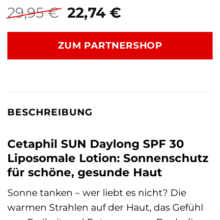
Ursprünglicher
Aktueller
29,95
€
22,74
€
Preis
Preis
war:
ist:
ZUM PARTNERSHOP
29,95 €
22,74 €.
BESCHREIBUNG
Cetaphil SUN Daylong SPF 30
Liposomale Lotion: Sonnenschutz
für schöne, gesunde Haut
Sonne tanken – wer liebt es nicht? Die
warmen Strahlen auf der Haut, das Gefühl