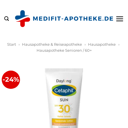
Zum
Inhalt
springen
Start
»
Hausapotheke & Reiseapotheke
»
Hausapotheke
»
Hausapotheke Senioren / 60+
-24%