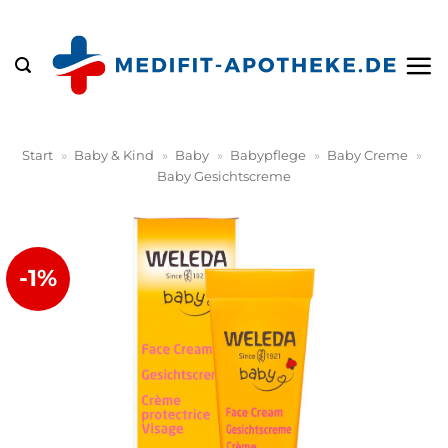
Zum
Inhalt
springen
Start
»
Baby & Kind
»
Baby
»
Babypflege
»
Baby Creme
»
Baby Gesichtscreme
-1%