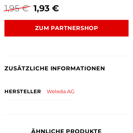
Ursprünglicher
Aktueller
1,95
€
1,93
€
Preis
Preis
war:
ist:
ZUM PARTNERSHOP
1,95 €
1,93 €.
ZUSÄTZLICHE INFORMATIONEN
HERSTELLER
Weleda AG
ÄHNLICHE PRODUKTE