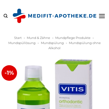
Zum
Inhalt
springen
Start
»
Mund & Zähne
»
Mundpflege Produkte
»
Mundspüllösung
»
Mundspülung
»
Mundspülung ohne
Alkohol
-1%