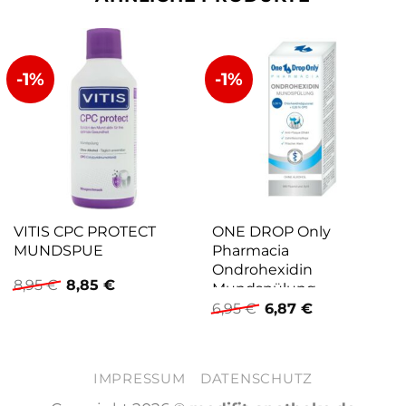
-1%
-1%
VITIS CPC PROTECT
ONE DROP Only
MUNDSPUE
Pharmacia
Ondrohexidin
Ursprünglicher
Aktueller
8,95
€
8,85
€
Mundspülung
Preis
Preis
Ursprünglicher
Aktueller
6,95
€
6,87
€
war:
ist:
Preis
Preis
8,95 €
8,85 €.
war:
ist:
6,95 €
6,87 €.
IMPRESSUM
DATENSCHUTZ