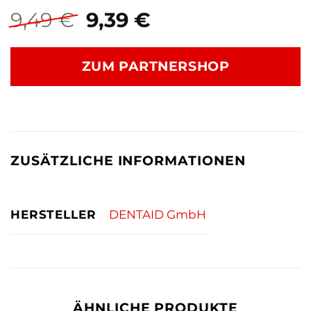
Ursprünglicher
Aktueller
9,49
€
9,39
€
Preis
Preis
war:
ist:
ZUM PARTNERSHOP
9,49 €
9,39 €.
ZUSÄTZLICHE INFORMATIONEN
HERSTELLER
DENTAID GmbH
ÄHNLICHE PRODUKTE