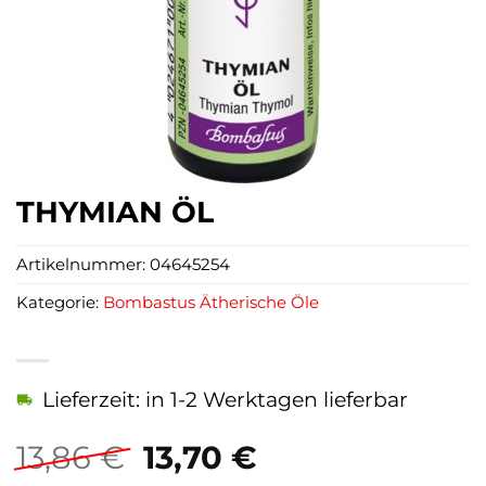
THYMIAN ÖL
Artikelnummer:
04645254
Kategorie:
Bombastus Ätherische Öle
Lieferzeit: in 1-2 Werktagen lieferbar
Ursprünglicher
Aktueller
13,86
€
13,70
€