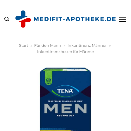
Zum
Inhalt
springen
Start
»
Für den Mann
»
Inkontinenz Männer
»
Inkontinenzhosen für Männer