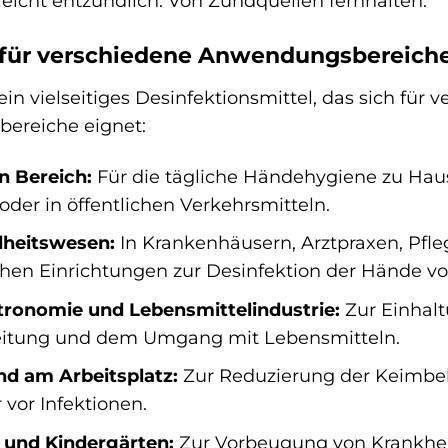
t leicht entzündlich. Von Zündquellen fernhalten.
m für verschiedene Anwendungsbereich
 ein vielseitiges Desinfektionsmittel, das sich für 
ereiche eignet:
n Bereich:
Für die tägliche Händehygiene zu Haus
oder in öffentlichen Verkehrsmitteln.
heitswesen:
In Krankenhäusern, Arztpraxen, Pf
hen Einrichtungen zur Desinfektion der Hände vo
tronomie und Lebensmittelindustrie:
Zur Einhalt
eitung und dem Umgang mit Lebensmitteln.
nd am Arbeitsplatz:
Zur Reduzierung der Keimbe
 vor Infektionen.
 und Kindergärten:
Zur Vorbeugung von Krankhei