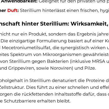
e Anwendbarkeit:
Geeignet für den privaten und p
mer
Duft
:
Sterillium hinterlässt einen frischen, hy
schaft hinter Sterillium: Wirksamkeit,
t nicht nur ein Produkt, sondern das Ergebnis jah
Die einzigartige Formulierung basiert auf einer 
 Mecetroniumetilsulfat, die synergistisch wirken
eites Spektrum von Mikroorganismen gewährleiste
on Sterillium gegen Bakterien (inklusive MRSA und
nd Grippeviren, sowie Noroviren) und Pilze.
holgehalt in Sterillium denaturiert die Proteine
ellstruktur. Dies führt zu einer schnellen und eff
sorgen die rückfettenden Inhaltsstoffe dafür, dass
he Schutzbarriere erhalten bleibt.