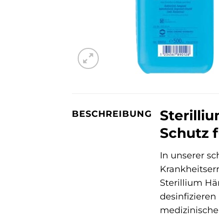
Sterilli
BESCHREIBUNG
Schutz 
In unserer sc
Krankheitser
Sterillium Hä
desinfizieren
medizinischen