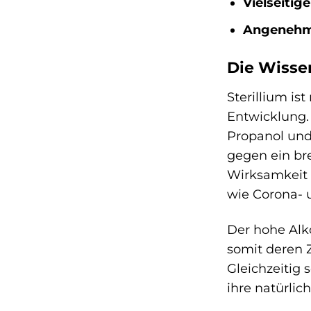
Vielseitig
Angeneh
Die Wissen
Sterillium is
Entwicklung. 
Propanol und
gegen ein br
Wirksamkeit v
wie Corona- u
Der hohe Alko
somit deren Z
Gleichzeitig 
ihre natürlic