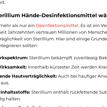
it.
rillium Hände-Desinfektionsmittel wä
t mehr als nur ein
Desinfektionsmittel
. Es ist ein 
Seit Jahrzehnten vertrauen Millionen von Mensch
äglichkeit von Sterillium. Hier sind einige Gründ
ntegrieren sollten:
irkspektrum:
Sterillium bekämpft zuverlässig Bakt
Wirksamkeit:
Innerhalb kürzester Zeit werden Kra
ende Hautverträglichkeit:
Auch bei häufiger Anw
 aus.
Inhaltsstoffe:
Sterillium enthält rückfettende Sub
g halten.