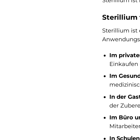
Sterillium is
Sterilliu
Sterillium ist
Anwendungsb
Im private
Einkaufen 
Im Gesund
medizinisc
In der Gas
der Zuber
Im Büro u
Mitarbeiter
In Schulen