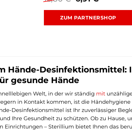
Preis
Preis
war:
ist:
ZUM PARTNERSHOP
12,80 €
6,91 €.
um Hände-Desinfektionsmittel: I
für gesunde Hände
hnelllebigen Welt, in der wir ständig
mit
unzählige
regern in Kontakt kommen, ist die Händehygiene
nde-Desinfektionsmittel ist Ihr zuverlässiger Begl
 und Ihre Gesundheit zu schützen. Ob zu Hause, u
 Einrichtungen – Sterillium bietet Ihnen das ber