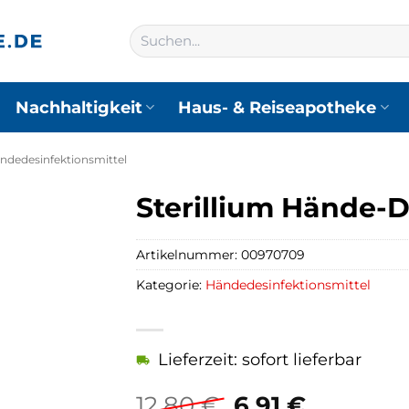
Suchen
nach:
Nachhaltigkeit
Haus- & Reiseapotheke
ndedesinfektionsmittel
Sterillium Hände-D
Artikelnummer:
00970709
Kategorie:
Händedesinfektionsmittel
Lieferzeit: sofort lieferbar
Ursprüngliche
Aktuelle
12,80
€
6,91
€