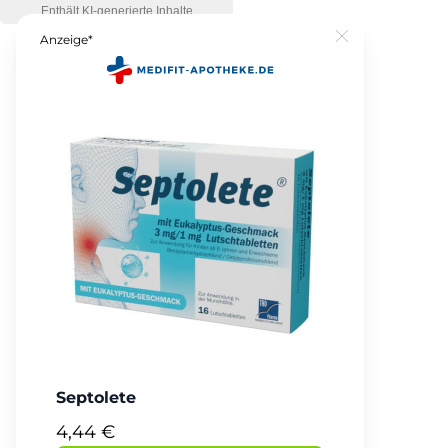
Anzeige*
Close
Septolete
4,44 €