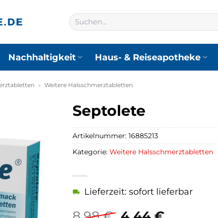
Suchen
nach:
Nachhaltigkeit
Haus- & Reiseapotheke
rztabletten
»
Weitere Halsschmerztabletten
Septolete
Artikelnummer:
16885213
Kategorie:
Weitere Halsschmerztabletten
Lieferzeit: sofort lieferbar
Ursprüngliche
Aktuell
8,98
€
4,44
€