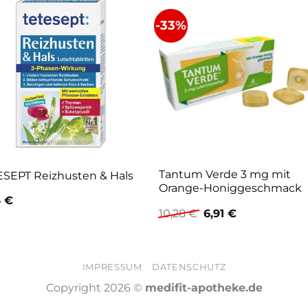
-33%
Tantum Verde 3 mg mit
ESEPT Reizhusten & Hals
Orange-Honiggeschmack
4
€
Ursprünglicher
Aktueller
10,28
€
6,91
€
Preis
Preis
war:
ist:
10,28 €
6,91 €.
IMPRESSUM
DATENSCHUTZ
Copyright 2026 ©
medifit-apotheke.de