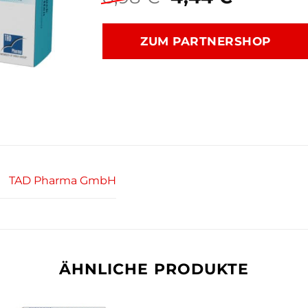
Preis
Preis
war:
ist:
ZUM PARTNERSHOP
8,98 €
4,44 €.
TAD Pharma GmbH
ÄHNLICHE PRODUKTE