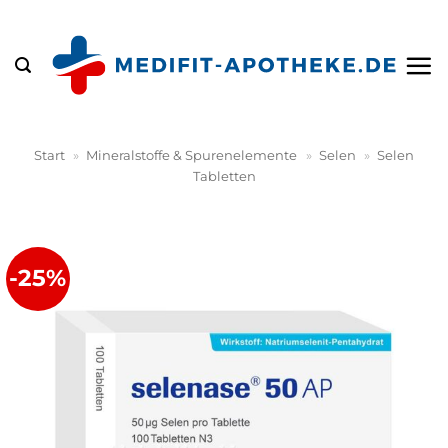
Zum
Inhalt
springen
Start
»
Mineralstoffe & Spurenelemente
»
Selen
»
Selen
Tabletten
-25%