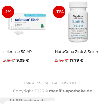
-1%
-11%
selenase 50 AP
NatuGena Zink & Selen
Ursprünglicher
Aktueller
Ursprünglicher
Aktueller
9,19
€
9,09
€
19,95
€
17,79
€
Preis
Preis
Preis
Preis
war:
ist:
war:
ist:
9,19 €
9,09 €.
19,95 €
17,79 €.
IMPRESSUM
DATENSCHUTZ
Copyright 2026 ©
medifit-apotheke.de