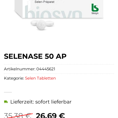
SELENASE 50 AP
Artikelnummer:
04445621
Kategorie:
Selen Tabletten
Lieferzeit: sofort lieferbar
Ursprünglicher
Aktueller
35,38
€
26,69
€