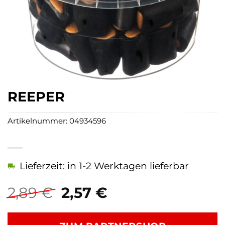
REEPER
Artikelnummer:
04934596
Lieferzeit: in 1-2 Werktagen lieferbar
Ursprünglicher
Aktueller
2,89
€
2,57
€
Preis
Preis
war:
ist: