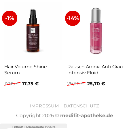
-1%
-14%
Hair Volume Shine
Rausch Aronia Anti Grau
Serum
intensiv Fluid
Ursprünglicher
Aktueller
Ursprünglicher
Aktueller
17,95
€
17,75
€
29,90
€
25,70
€
Preis
Preis
Preis
Preis
war:
ist:
war:
ist:
17,95 €
17,75 €.
29,90 €
25,70 €.
IMPRESSUM
DATENSCHUTZ
Copyright 2026 ©
medifit-apotheke.de