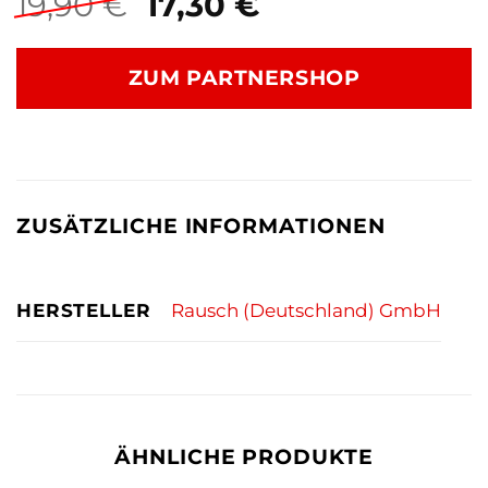
Ursprünglicher
Aktueller
19,90
€
17,30
€
Preis
Preis
war:
ist:
ZUM PARTNERSHOP
19,90 €
17,30 €.
ZUSÄTZLICHE INFORMATIONEN
HERSTELLER
Rausch (Deutschland) GmbH
ÄHNLICHE PRODUKTE