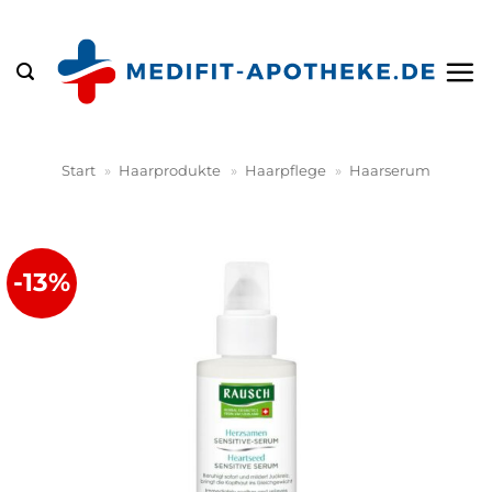
Zum
Inhalt
springen
Start
»
Haarprodukte
»
Haarpflege
»
Haarserum
-13%