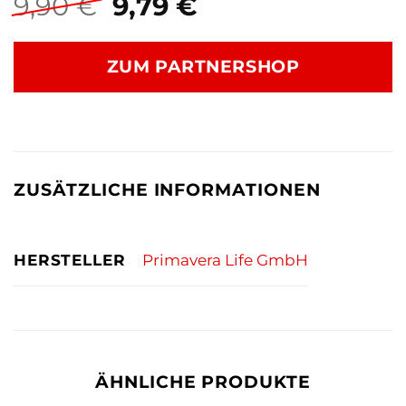
Ursprünglicher
Aktueller
9,90
€
9,79
€
Preis
Preis
war:
ist:
ZUM PARTNERSHOP
9,90 €
9,79 €.
ZUSÄTZLICHE INFORMATIONEN
HERSTELLER
Primavera Life GmbH
ÄHNLICHE PRODUKTE