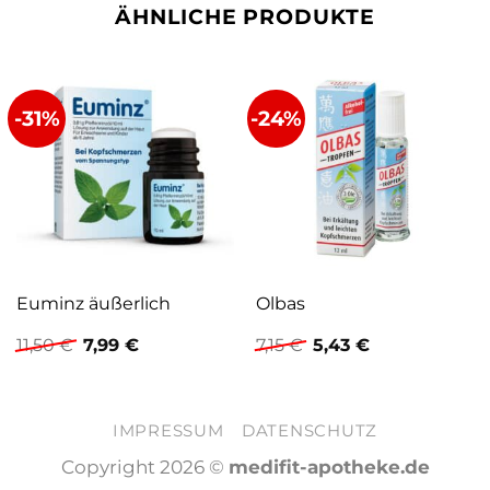
ÄHNLICHE PRODUKTE
-31%
-24%
Euminz äußerlich
Olbas
Ursprünglicher
Aktueller
Ursprünglicher
Aktueller
11,50
€
7,99
€
7,15
€
5,43
€
Preis
Preis
Preis
Preis
war:
ist:
war:
ist:
11,50 €
7,99 €.
7,15 €
5,43 €.
IMPRESSUM
DATENSCHUTZ
Copyright 2026 ©
medifit-apotheke.de