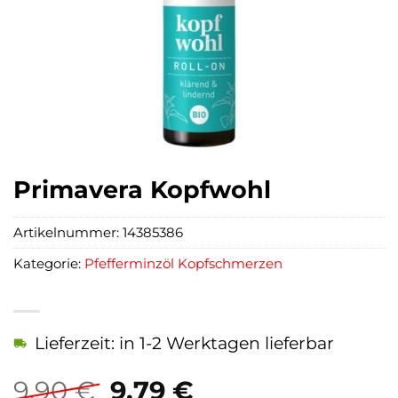
Primavera Kopfwohl
Artikelnummer:
14385386
Kategorie:
Pfefferminzöl Kopfschmerzen
Lieferzeit: in 1-2 Werktagen lieferbar
Ursprünglicher
Aktueller
9,90
€
9,79
€