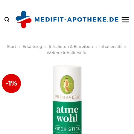
Zum
Inhalt
springen
Start
»
Erkältung
»
Inhalieren & Einreiben
»
Inhalierstift
»
Weitere Inhalierstifte
-1%