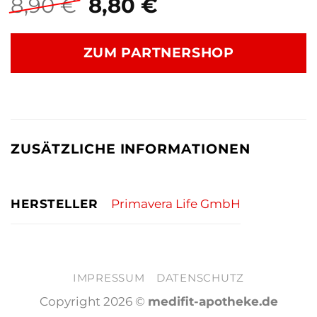
Ursprünglicher
Aktueller
8,90
€
8,80
€
Preis
Preis
war:
ist:
ZUM PARTNERSHOP
8,90 €
8,80 €.
ZUSÄTZLICHE INFORMATIONEN
HERSTELLER
Primavera Life GmbH
IMPRESSUM
DATENSCHUTZ
Copyright 2026 ©
medifit-apotheke.de