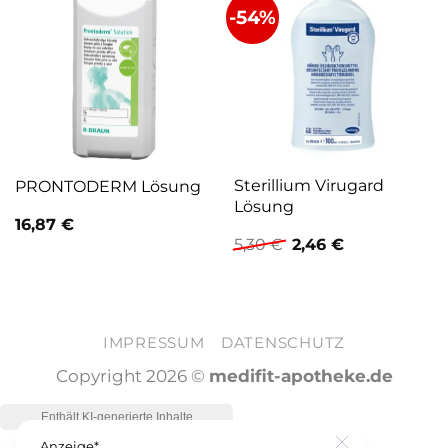
-54%
Sterillium Virugard
PRONTODERM Lösung
Lösung
16,87
€
Ursprünglicher
Aktueller
5,30
€
2,46
€
Preis
Preis
war:
ist:
5,30 €
2,46 €.
IMPRESSUM
DATENSCHUTZ
Copyright 2026 ©
medifit-apotheke.de
Anzeige*