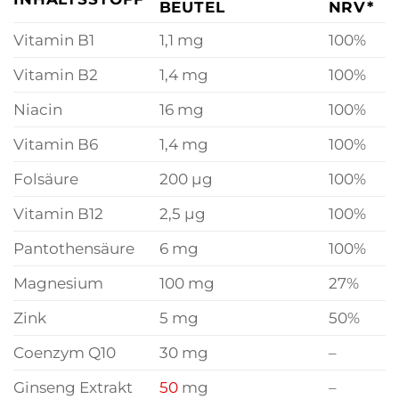
BEUTEL
NRV*
Vitamin B1
1,1 mg
100%
Vitamin B2
1,4 mg
100%
Niacin
16 mg
100%
Vitamin B6
1,4 mg
100%
Folsäure
200 µg
100%
Vitamin B12
2,5 µg
100%
Pantothensäure
6 mg
100%
Magnesium
100 mg
27%
Zink
5 mg
50%
Coenzym Q10
30 mg
–
Ginseng Extrakt
50
mg
–