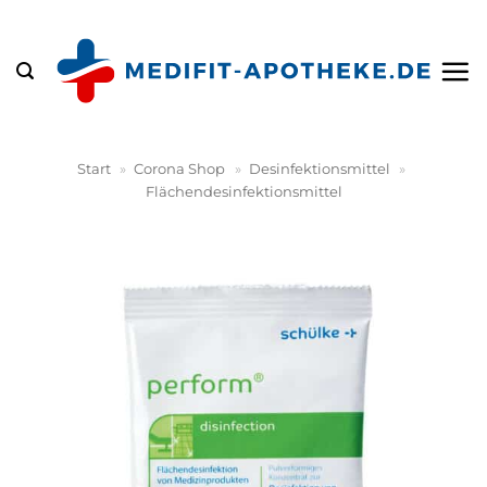
Zum
Inhalt
springen
Start
»
Corona Shop
»
Desinfektionsmittel
»
Flächendesinfektionsmittel