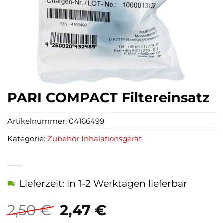
PARI COMPACT Filtereinsatz
Artikelnummer:
04166499
Kategorie:
Zubehör Inhalationsgerät
Lieferzeit: in 1-2 Werktagen lieferbar
Ursprünglicher
Aktueller
2,50
€
2,47
€