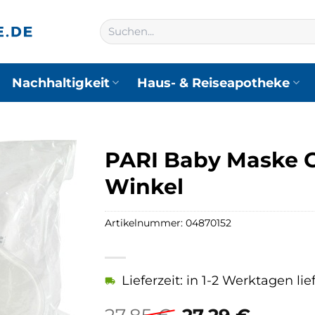
Suchen
nach:
Nachhaltigkeit
Haus- & Reiseapotheke
PARI Baby Maske G
Winkel
Artikelnummer:
04870152
Lieferzeit: in 1-2 Werktagen lie
Ursprüngliche
Aktuel