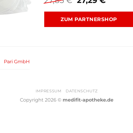
27,85
€
27,29
€
Preis
Preis
war:
ist:
ZUM PARTNERSHOP
27,85 €
27,29 €
Pari GmbH
IMPRESSUM
DATENSCHUTZ
Copyright 2026 ©
medifit-apotheke.de