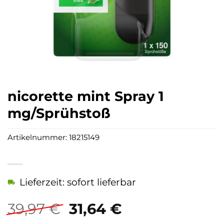
nicorette mint Spray 1
mg/Sprühstoß
Artikelnummer:
18215149
Lieferzeit: sofort lieferbar
Ursprünglicher
Aktueller
39,97
€
31,64
€
Preis
Preis