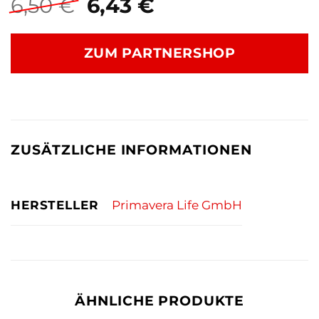
Ursprünglicher
Aktueller
6,50
€
6,43
€
Preis
Preis
war:
ist:
ZUM PARTNERSHOP
6,50 €
6,43 €.
ZUSÄTZLICHE INFORMATIONEN
HERSTELLER
Primavera Life GmbH
ÄHNLICHE PRODUKTE