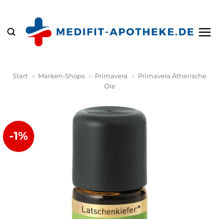
Zum
Inhalt
springen
Start
»
Marken-Shops
»
Primavera
»
Primavera Ätherische
Öle
-1%