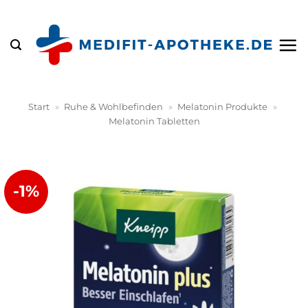
Zum
Inhalt
springen
Start
»
Ruhe & Wohlbefinden
»
Melatonin Produkte
»
Melatonin Tabletten
-1%