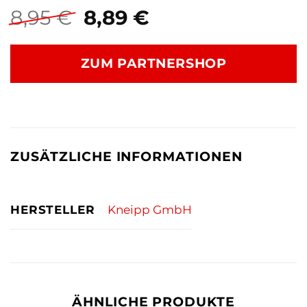
Ursprünglicher
Aktueller
8,95
€
8,89
€
Preis
Preis
war:
ist:
ZUM PARTNERSHOP
8,95 €
8,89 €.
ZUSÄTZLICHE INFORMATIONEN
HERSTELLER
Kneipp GmbH
ÄHNLICHE PRODUKTE