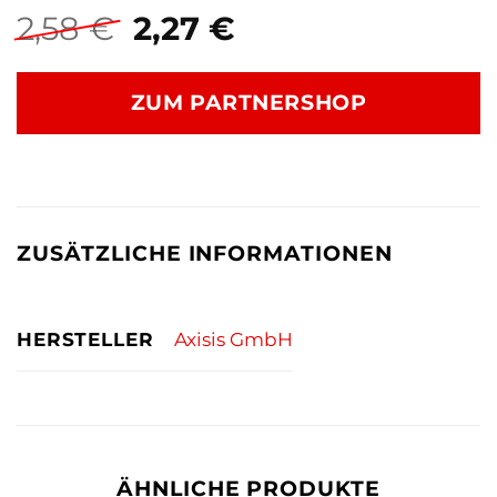
Ursprünglicher
Aktueller
2,58
€
2,27
€
Preis
Preis
war:
ist:
ZUM PARTNERSHOP
2,58 €
2,27 €.
ZUSÄTZLICHE INFORMATIONEN
HERSTELLER
Axisis GmbH
ÄHNLICHE PRODUKTE