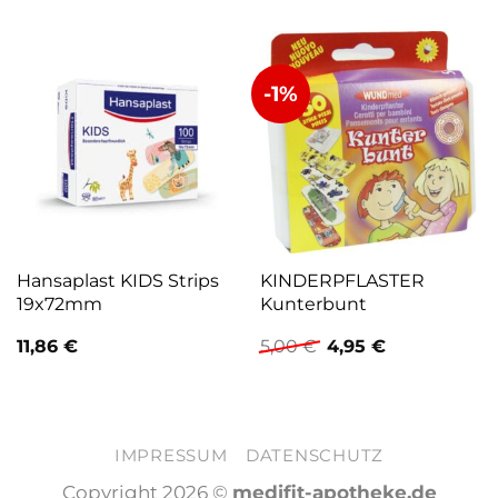
-1%
Hansaplast KIDS Strips
KINDERPFLASTER
19x72mm
Kunterbunt
Ursprünglicher
Aktueller
11,86
€
5,00
€
4,95
€
Preis
Preis
war:
ist:
5,00 €
4,95 €.
IMPRESSUM
DATENSCHUTZ
Copyright 2026 ©
medifit-apotheke.de