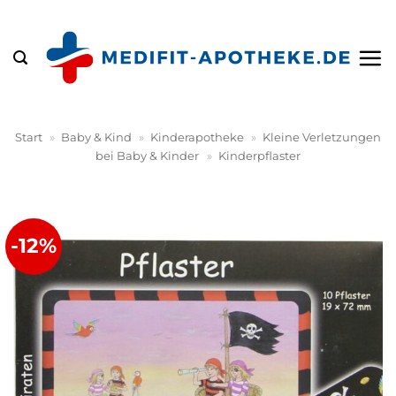
Zum
Inhalt
springen
Start
»
Baby & Kind
»
Kinderapotheke
»
Kleine Verletzungen
bei Baby & Kinder
»
Kinderpflaster
-12%