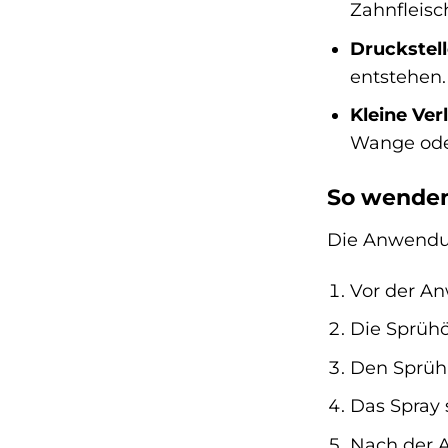
Zahnfleisc
Druckstel
entstehen.
Kleine Ve
Wange ode
So wenden
Die Anwendun
Vor der A
Die Sprühö
Den Sprühk
Das Spray 
Nach der 