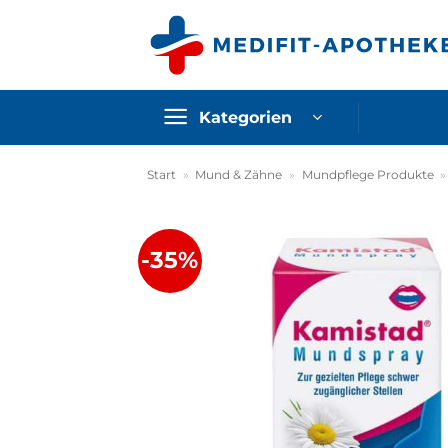
Zum
Inhalt
springen
Kategorien
Start
»
Mund & Zähne
»
Mundpflege Produkte
-35%