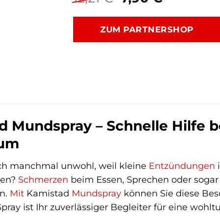
Preis
Preis
war:
ist:
ZUM PARTNERSHOP
12,21 €
7,90 €.
d Mundspray – Schnelle Hilfe 
um
ich manchmal unwohl, weil kleine
Entzündungen
gen?
Schmerzen
beim Essen, Sprechen oder sogar
in.
Mit
Kamistad
Mundspray
können Sie diese Bes
Spray ist Ihr zuverlässiger Begleiter für eine woh