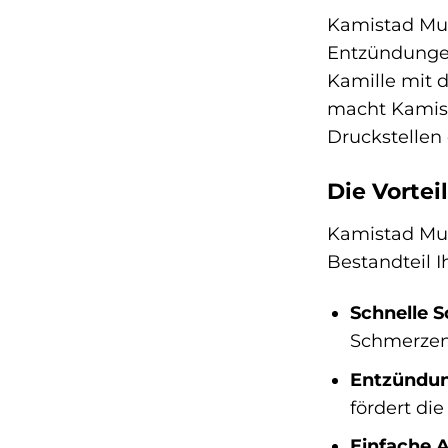
Kamistad Mun
Entzündungen
Kamille mit 
macht Kamist
Druckstellen
Die Vorte
Kamistad Mund
Bestandteil I
Schnelle 
Schmerzen 
Entzündu
fördert die
Einfache 