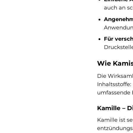
auch an sc
Angenehm
Anwendun
Für versc
Druckstel
Wie Kamis
Die Wirksamk
Inhaltsstoffe
umfassende 
Kamille – D
Kamille ist s
entzündungs