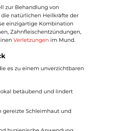
iell zur Behandlung von
e natürlichen Heilkräfte der
se einzigartige Kombination
hen, Zahnfleischentzündungen,
einen
Verletzungen
im Mund.
ck
die es zu einem unverzichtbaren
lokal betäubend und lindert
e gereizte Schleimhaut und
 und hygienische Anwendung,