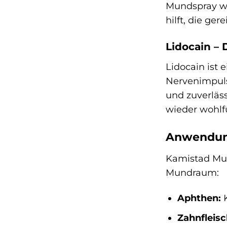
Mundspray wir
hilft, die ge
Lidocain –
Lidocain ist 
Nervenimpuls
und zuverläss
wieder wohlf
Anwendun
Kamistad Mun
Mundraum:
Aphthen:
K
Zahnfleisc