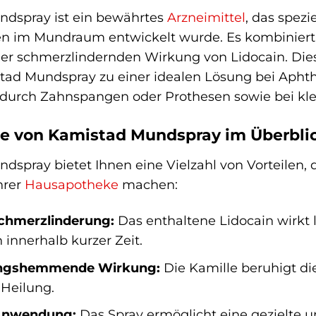
dspray ist ein bewährtes
Arzneimittel
, das spez
 im Mundraum entwickelt wurde. Es kombiniert di
der schmerzlindernden Wirkung von Lidocain. Die
ad Mundspray zu einer idealen Lösung bei Apht
 durch Zahnspangen oder Prothesen sowie bei kl
ile von Kamistad Mundspray im Überbli
spray bietet Ihnen eine Vielzahl von Vorteilen, 
hrer
Hausapotheke
machen:
Schmerzlinderung:
Das enthaltene Lidocain wirkt 
innerhalb kurzer Zeit.
ngshemmende Wirkung:
Die Kamille beruhigt di
 Heilung.
Anwendung:
Das Spray ermöglicht eine gezielte