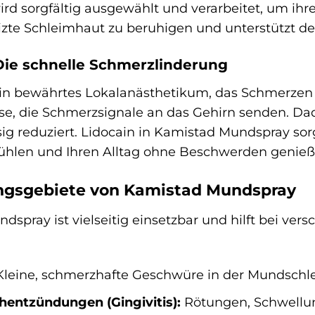
d sorgfältig ausgewählt und verarbeitet, um ihre 
reizte Schleimhaut zu beruhigen und unterstützt d
 Die schnelle Schmerzlinderung
ein bewährtes Lokalanästhetikum, das Schmerzen ef
e, die Schmerzsignale an das Gehirn senden. D
ig reduziert. Lidocain in Kamistad Mundspray sorgt
ühlen und Ihren Alltag ohne Beschwerden genie
gsgebiete von Kamistad Mundspray
dspray ist vielseitig einsetzbar und hilft bei v
leine, schmerzhafte Geschwüre in der Mundschl
hentzündungen (Gingivitis):
Rötungen, Schwellu