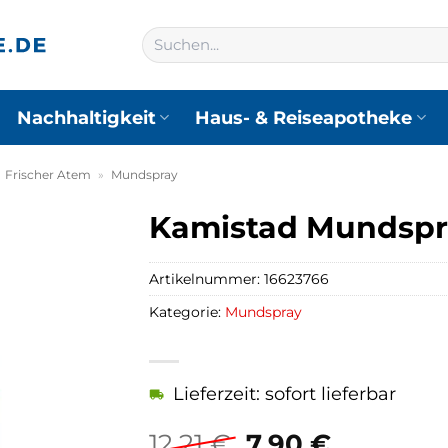
Suchen
nach:
Nachhaltigkeit
Haus- & Reiseapotheke
»
Frischer Atem
»
Mundspray
Kamistad Mundspr
Artikelnummer:
16623766
Kategorie:
Mundspray
Lieferzeit: sofort lieferbar
Ursprüngliche
Aktuelle
12,21
€
7,90
€