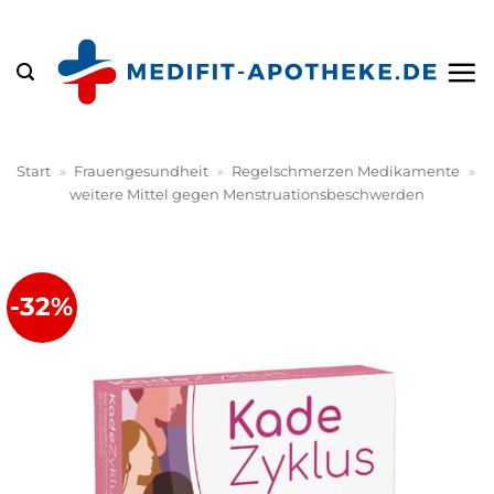
Zum
Inhalt
springen
Start
»
Frauengesundheit
»
Regelschmerzen Medikamente
»
weitere Mittel gegen Menstruationsbeschwerden
-32%