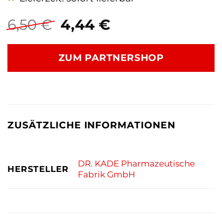
Ursprünglicher
Aktueller
6,50
€
4,44
€
Preis
Preis
war:
ist:
ZUM PARTNERSHOP
6,50 €
4,44 €.
ZUSÄTZLICHE INFORMATIONEN
DR. KADE Pharmazeutische
HERSTELLER
Fabrik GmbH