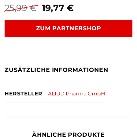
Ursprünglicher
Aktueller
25,99
€
19,77
€
Preis
Preis
war:
ist:
ZUM PARTNERSHOP
25,99 €
19,77 €.
ZUSÄTZLICHE INFORMATIONEN
HERSTELLER
ALIUD Pharma GmbH
ÄHNLICHE PRODUKTE