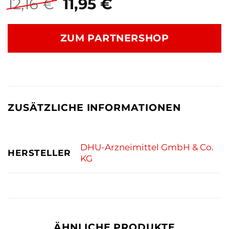
Ursprünglicher
Aktueller
12,16
€
11,95
€
Preis
Preis
war:
ist:
ZUM PARTNERSHOP
12,16 €
11,95 €.
ZUSÄTZLICHE INFORMATIONEN
DHU-Arzneimittel GmbH & Co.
HERSTELLER
KG
ÄHNLICHE PRODUKTE