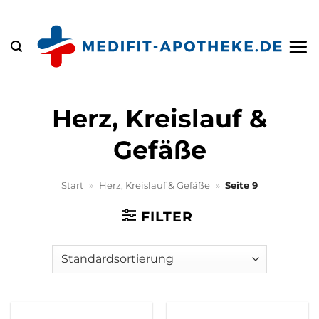
Zum
Inhalt
springen
Herz, Kreislauf &
Gefäße
Start
»
Herz, Kreislauf & Gefäße
»
Seite 9
FILTER