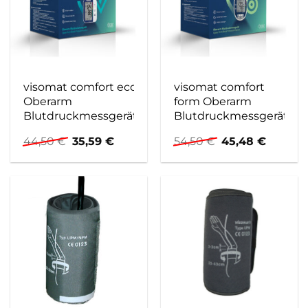
visomat comfort eco
visomat comfort
Oberarm
form Oberarm
Blutdruckmessgerät
Blutdruckmessgerät
Ursprünglicher
Aktueller
Ursprünglicher
Aktuell
44,50
€
35,59
€
54,50
€
45,48
€
Preis
Preis
Preis
Preis
war:
ist:
war:
ist:
44,50 €
35,59 €.
54,50 €
45,48 €