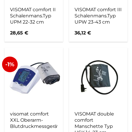
VISOMAT comfort II
VISOMAT comfort III
Schalenmans.Typ
Schalenmans.Typ
UPM 22-32 cm
UPW 23-43 cm
28,65
€
36,12
€
-1%
visomat comfort
VISOMAT double
XXL Oberarm-
comfort
Blutdruckmessgerät
Manschette Typ