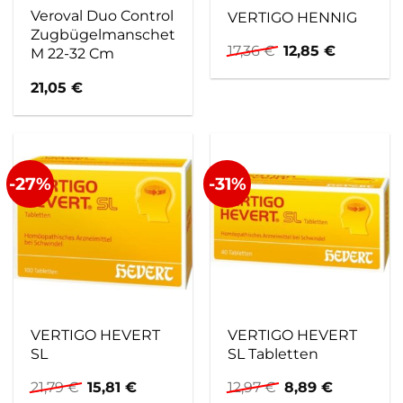
Veroval Duo Control
VERTIGO HENNIG
Zugbügelmanschette
Ursprünglicher
Aktueller
17,36
€
12,85
€
M 22-32 Cm
Preis
Preis
war:
ist:
21,05
€
17,36 €
12,85 €.
-27%
-31%
VERTIGO HEVERT
VERTIGO HEVERT
SL
SL Tabletten
Ursprünglicher
Aktueller
Ursprünglicher
Aktueller
21,79
€
15,81
€
12,97
€
8,89
€
Preis
Preis
Preis
Preis