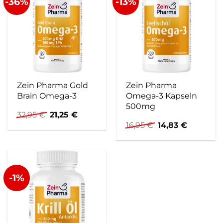
-36%
-13%
Zein Pharma Gold
Zein Pharma
Brain Omega-3
Omega-3 Kapseln
500mg
Ursprünglicher
Aktueller
32,95
€
21,25
€
Preis
Preis
Ursprünglicher
Aktuelle
16,95
€
14,83
€
war:
ist:
Preis
Preis
32,95 €
21,25 €.
war:
ist:
16,95 €
14,83 €.
-1%