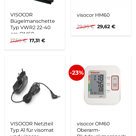
VISOCOR
visocor HM60
Bügelmanschette
Ursprünglicher
Aktuelle
29,95
€
29,62
€
Typ VWR2 22-40
Preis
Preis
cm OM60
war:
ist:
Ursprünglicher
Aktueller
17,50
€
17,31
€
29,95 €
29,62 €.
Preis
Preis
war:
ist:
17,50 €
17,31 €.
-23%
VISOCOR Netzteil
visocor OM60
Typ A1 für visomat
Oberarm-