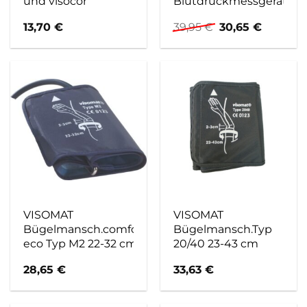
und visocor
Blutdruckmessgerät
Ursprünglicher
Aktuelle
13,70
€
39,95
€
30,65
€
Preis
Preis
war:
ist:
39,95 €
30,65 €.
VISOMAT
VISOMAT
Bügelmansch.comfort
Bügelmansch.Typ
eco Typ M2 22-32 cm
20/40 23-43 cm
28,65
€
33,63
€