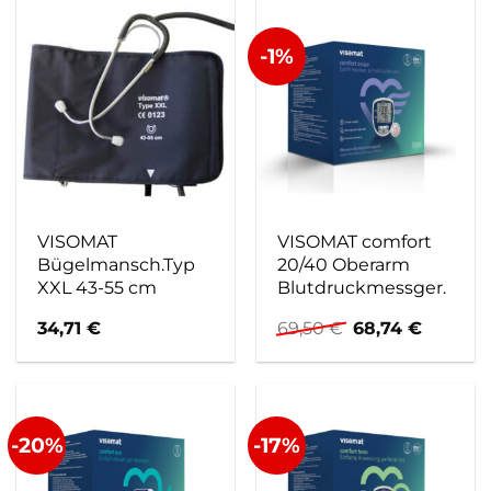
-1%
VISOMAT
VISOMAT comfort
Bügelmansch.Typ
20/40 Oberarm
XXL 43-55 cm
Blutdruckmessger.
Ursprünglicher
Aktuell
34,71
€
69,50
€
68,74
€
Preis
Preis
war:
ist:
69,50 €
68,74 €.
-20%
-17%