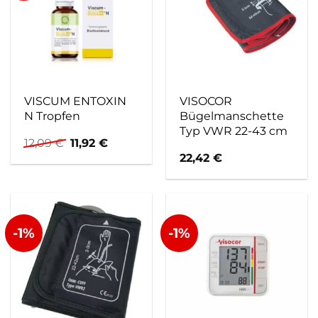
VISCUM ENTOXIN
VISOCOR
N Tropfen
Bügelmanschette
Typ VWR 22-43 cm
Ursprünglicher
Aktueller
12,09
€
11,92
€
Preis
Preis
22,42
€
war:
ist:
12,09 €
11,92 €.
-1%
-1%