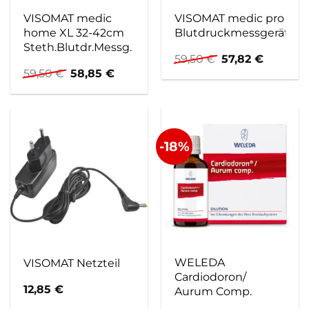
VISOMAT medic
VISOMAT medic pro
home XL 32-42cm
Blutdruckmessgerät
Steth.Blutdr.Messg.
Ursprünglicher
Aktuelle
59,50
€
57,82
€
Preis
Preis
Ursprünglicher
Aktueller
59,50
€
58,85
€
war:
ist:
Preis
Preis
59,50 €
57,82 €.
war:
ist:
59,50 €
58,85 €.
-18%
WELEDA
VISOMAT Netzteil
Cardiodoron/
12,85
€
Aurum Comp.