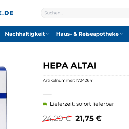
Suchen
nach:
Nachhaltigkeit
Haus- & Reiseapotheke
HEPA ALTAI
Artikelnummer:
17242641
Lieferzeit: sofort lieferbar
Ursprünglich
Aktuel
24,20
€
21,75
€
Preis
Preis