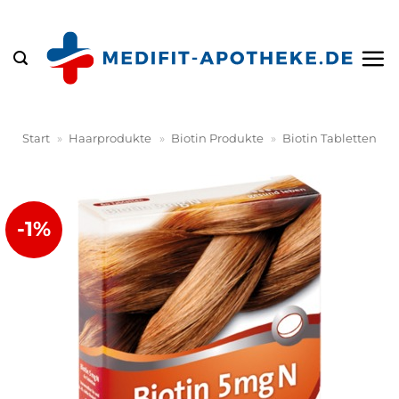
Zum
Inhalt
springen
Start
»
Haarprodukte
»
Biotin Produkte
»
Biotin Tabletten
-1%