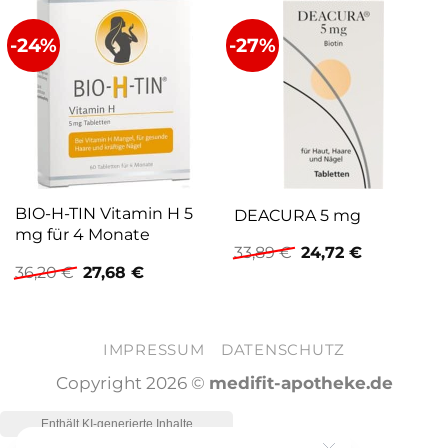
-24%
-27%
BIO-H-TIN Vitamin H 5
DEACURA 5 mg
mg für 4 Monate
Ursprünglicher
Aktueller
33,89
€
24,72
€
Preis
Preis
Ursprünglicher
Aktueller
36,20
€
27,68
€
war:
ist:
Preis
Preis
33,89 €
24,72 €.
war:
ist:
36,20 €
27,68 €.
IMPRESSUM
DATENSCHUTZ
Copyright 2026 ©
medifit-apotheke.de