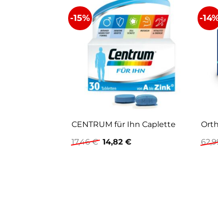
-15%
-14
CENTRUM für Ihn Caplette
Orth
Ursprünglicher
Aktueller
17,46
€
14,82
€
62,
Preis
Preis
war:
ist:
17,46 €
14,82 €.