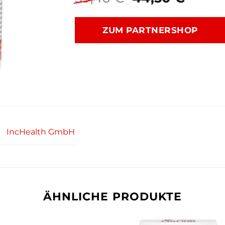
Preis
Preis
war:
ist:
ZUM PARTNERSHOP
59,40 €
44,50
IncHealth GmbH
ÄHNLICHE PRODUKTE