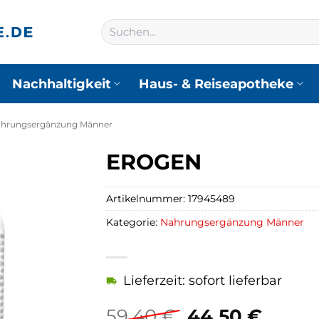
Suchen
nach:
Nachhaltigkeit
Haus- & Reiseapotheke
hrungsergänzung Männer
EROGEN
Artikelnummer:
17945489
Kategorie:
Nahrungsergänzung Männer
Lieferzeit: sofort lieferbar
Ursprünglich
Aktue
59,40
€
44,50
€