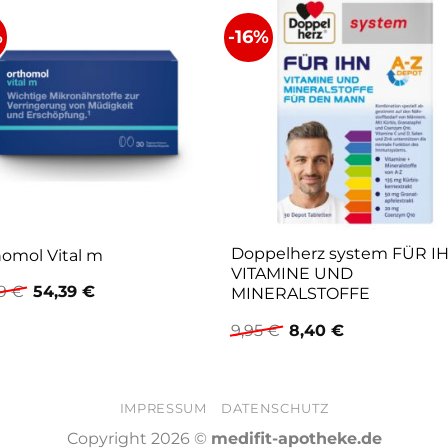
%
-16%
Doppelherz system FÜR I
omol Vital m
VITAMINE UND
Ursprünglicher
Aktueller
99
€
54,39
€
MINERALSTOFFE
Preis
Preis
war:
ist:
Ursprünglicher
Aktueller
9,95
€
8,40
€
62,99 €
54,39 €.
Preis
Preis
war:
ist:
9,95 €
8,40 €.
IMPRESSUM
DATENSCHUTZ
Copyright 2026 ©
medifit-apotheke.de