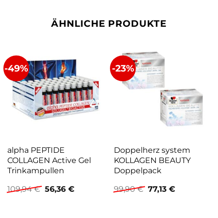
ÄHNLICHE PRODUKTE
-49%
-23%
alpha PEPTIDE
Doppelherz system
COLLAGEN Active Gel
KOLLAGEN BEAUTY
Trinkampullen
Doppelpack
Ursprünglicher
Aktueller
Ursprünglicher
Aktueller
109,94
€
56,36
€
99,90
€
77,13
€
Preis
Preis
Preis
Preis
war:
ist:
war:
ist:
109,94 €
56,36 €.
99,90 €
77,13 €.