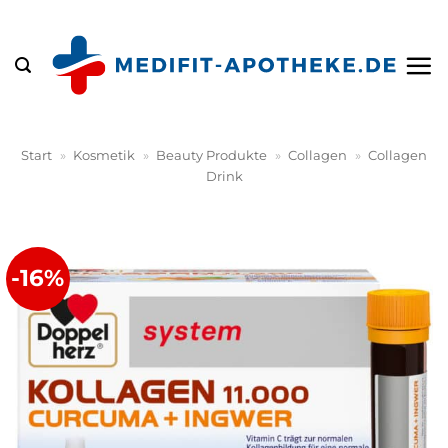
Zum
Inhalt
springen
Start
»
Kosmetik
»
Beauty Produkte
»
Collagen
»
Collagen
Drink
-16%