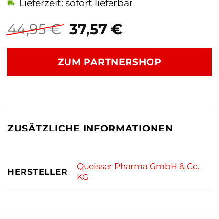
Lieferzeit: sofort lieferbar
Ursprünglicher
Aktueller
44,95
€
37,57
€
Preis
Preis
war:
ist:
ZUM PARTNERSHOP
44,95 €
37,57 €.
ZUSÄTZLICHE INFORMATIONEN
Queisser Pharma GmbH & Co.
HERSTELLER
KG