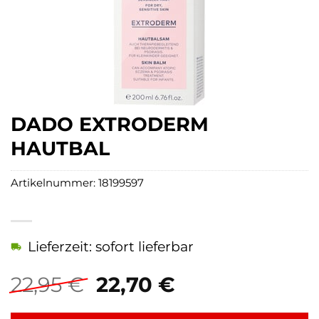
DADO EXTRODERM
HAUTBAL
Artikelnummer:
18199597
Lieferzeit: sofort lieferbar
Ursprünglicher
Aktueller
22,95
€
22,70
€
Preis
Preis