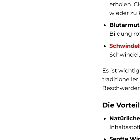
erholen. C
wieder zu
Blutarmut
Bildung ro
Schwindel
Schwindel,
Es ist wicht
traditionell
Beschwerden 
Die Vortei
Natürliche
Inhaltsstof
Sanfte Wi