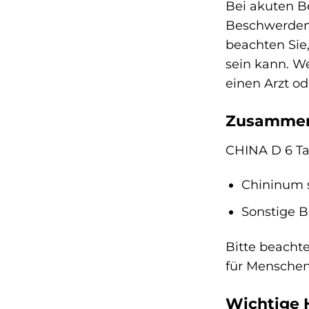
Bei akuten B
Beschwerden 
beachten Sie
sein kann. W
einen Arzt od
Zusammen
CHINA D 6 Ta
Chininum 
Sonstige B
Bitte beacht
für Menschen 
Wichtige 