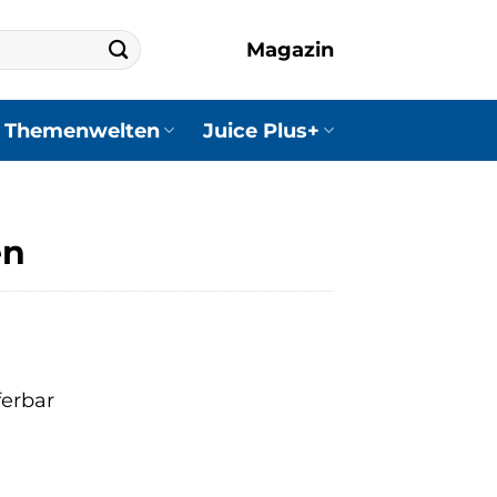
Magazin
Themenwelten
Juice Plus+
en
ferbar
r
r