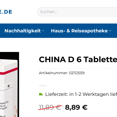
Suchen
nach:
Nachhaltigkeit
Haus- & Reiseapotheke
CHINA D 6 Tablett
Artikelnummer:
02112559
Lieferzeit: in 1-2 Werktagen lie
Ursprüngliche
Aktuelle
11,89
€
8,89
€
Preis
Preis