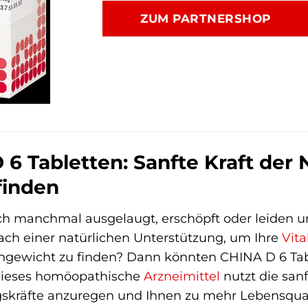
war:
ist:
ZUM PARTNERSHOP
11,89 €
8,89 €.
6 Tabletten: Sanfte Kraft der N
inden
ich manchmal ausgelaugt, erschöpft oder leiden
ach einer natürlichen Unterstützung, um Ihre
Vita
chgewicht zu finden? Dann könnten CHINA D 6 Tabl
Dieses homöopathische
Arzneimittel
nutzt die sanf
gskräfte anzuregen und Ihnen zu mehr Lebensquali