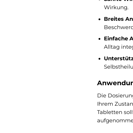
Wirkung.
Breites A
Beschwerd
Einfache 
Alltag inte
Unterstütz
Selbstheil
Anwendun
Die Dosierun
Ihrem Zustand
Tabletten so
aufgenomme