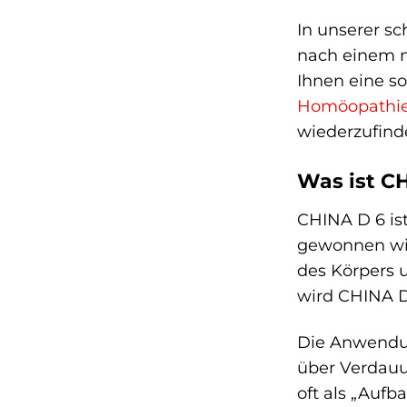
In unserer sc
nach einem n
Ihnen eine so
Homöopathi
wiederzufind
Was ist CH
CHINA D 6 is
gewonnen wird
des Körpers 
wird CHINA D
Die Anwendun
über Verdauu
oft als „Aufb