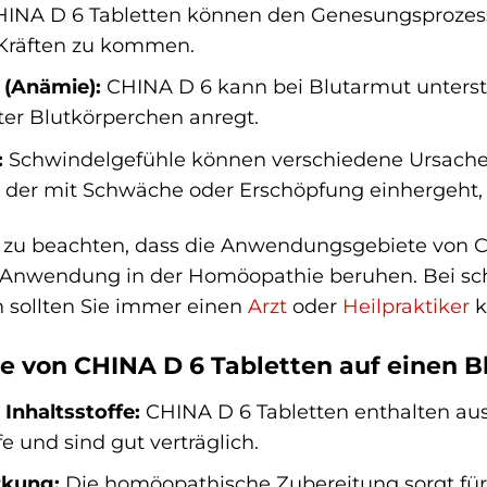
HINA D 6 Tabletten können den Genesungsprozess
 Kräften zu kommen.
 (Anämie):
CHINA D 6 kann bei Blutarmut unterst
ter Blutkörperchen anregt.
:
Schwindelgefühle können verschiedene Ursache
 der mit Schwäche oder Erschöpfung einhergeht, 
ig zu beachten, dass die Anwendungsgebiete von 
er Anwendung in der Homöopathie beruhen. Bei s
sollten Sie immer einen
Arzt
oder
Heilpraktiker
k
le von CHINA D 6 Tabletten auf einen B
 Inhaltsstoffe:
CHINA D 6 Tabletten enthalten auss
fe und sind gut verträglich.
rkung:
Die homöopathische Zubereitung sorgt für 