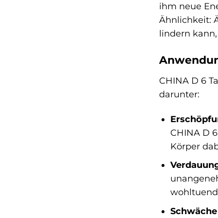
ihm neue Ene
Ähnlichkeit: 
lindern kann,
Anwendung
CHINA D 6 Tab
darunter:
Erschöpfu
CHINA D 6 
Körper dab
Verdauun
unangeneh
wohltuend
Schwäche 