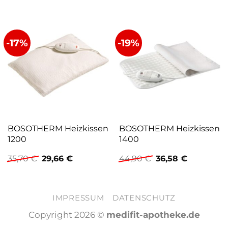
-17%
-19%
BOSOTHERM Heizkissen
BOSOTHERM Heizkissen
1200
1400
Ursprünglicher
Aktueller
Ursprünglicher
Aktueller
35,70
€
29,66
€
44,90
€
36,58
€
Preis
Preis
Preis
Preis
war:
ist:
war:
ist:
35,70 €
29,66 €.
44,90 €
36,58 €.
IMPRESSUM
DATENSCHUTZ
Copyright 2026 ©
medifit-apotheke.de