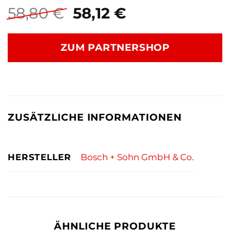
Ursprünglicher
Aktueller
58,80
€
58,12
€
Preis
Preis
war:
ist:
ZUM PARTNERSHOP
58,80 €
58,12 €.
ZUSÄTZLICHE INFORMATIONEN
HERSTELLER
Bosch + Sohn GmbH & Co.
ÄHNLICHE PRODUKTE