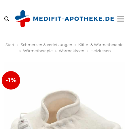
Zum
Inhalt
springen
Start
»
Schmerzen & Verletzungen
»
Kälte- & Wärmetherapie
»
Wärmetherapie
»
Wärmekissen
»
Heizkissen
-1%