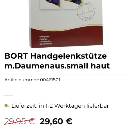
BORT Handgelenkstütze
m.Daumenaus.small haut
Artikelnummer:
00461801
Lieferzeit: in 1-2 Werktagen lieferbar
Ursprünglicher
Aktueller
29,95
€
29,60
€
Preis
Preis