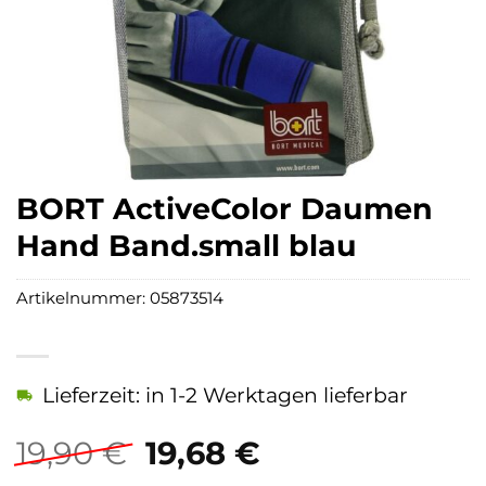
BORT ActiveColor Daumen
Hand Band.small blau
Artikelnummer:
05873514
Lieferzeit: in 1-2 Werktagen lieferbar
Ursprünglicher
Aktueller
19,90
€
19,68
€
Preis
Preis