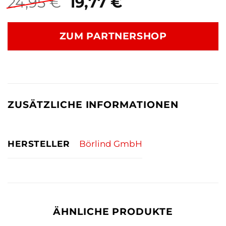
Ursprünglicher
Aktueller
24,95
€
19,77
€
Preis
Preis
war:
ist:
ZUM PARTNERSHOP
24,95 €
19,77 €.
ZUSÄTZLICHE INFORMATIONEN
HERSTELLER
Börlind GmbH
ÄHNLICHE PRODUKTE