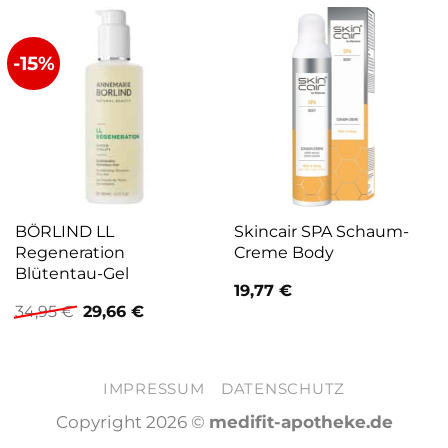
-15%
BÖRLIND LL
Skincair SPA Schaum-
Regeneration
Creme Body
Blütentau-Gel
19,77
€
Ursprünglicher
Aktueller
34,95
€
29,66
€
Preis
Preis
war:
ist:
34,95 €
29,66 €.
IMPRESSUM
DATENSCHUTZ
Copyright 2026 ©
medifit-apotheke.de