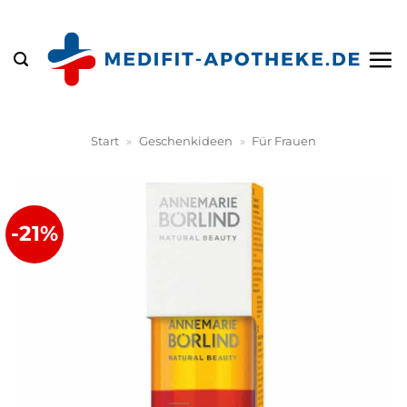
Zum
Inhalt
springen
Start
»
Geschenkideen
»
Für Frauen
-21%