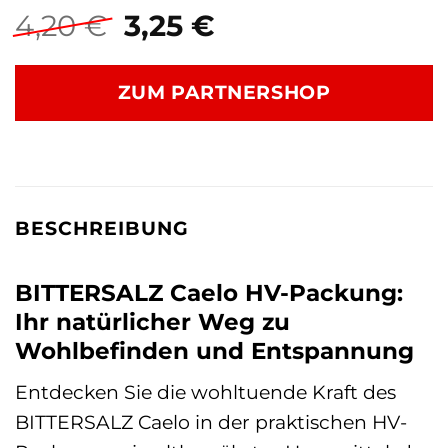
Ursprünglicher
Aktueller
4,20
€
3,25
€
Preis
Preis
war:
ist:
ZUM PARTNERSHOP
4,20 €
3,25 €.
BESCHREIBUNG
BITTERSALZ Caelo HV-Packung:
Ihr natürlicher Weg zu
Wohlbefinden und Entspannung
Entdecken Sie die wohltuende Kraft des
BITTERSALZ Caelo in der praktischen HV-