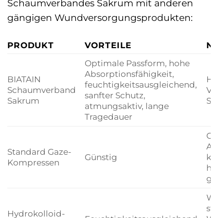
Schaumverbandes Sakrum mit anderen
gängigen Wundversorgungsprodukten:
PRODUKT
VORTEILE
N
Optimale Passform, hohe
Absorptionsfähigkeit,
BIATAIN
Hö
feuchtigkeitsausgleichend,
Schaumverband
Ve
sanfter Schutz,
Sakrum
St
atmungsaktiv, lange
Tragedauer
Ge
Ab
Standard Gaze-
Günstig
ka
Kompressen
ha
ge
We
st
Hydrokolloid-