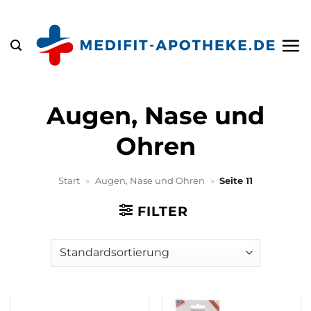
Zum
Inhalt
springen
Augen, Nase und
Ohren
Start
»
Augen, Nase und Ohren
»
Seite 11
FILTER