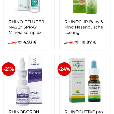
RHINO-PFLÜGER
RHINOCLIR Baby &
NASENSPRAY +
Kind Nasendusche
Mineralkomplex
Lösung
Ursprünglicher
Aktueller
Ursprünglicher
Aktuelle
6,95
€
4,93
€
14,20
€
10,87
€
Preis
Preis
Preis
Preis
war:
ist:
war:
ist:
6,95 €
4,93 €.
14,20 €
10,87 €.
-21%
-24%
RHINODORON
RHINOGUTTAE pro