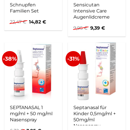
Schnupfen
Sensicutan
Familien Set
Intensive Care
Augenlidcreme
Ursprünglicher
Aktueller
22,47
€
14,82
€
Preis
Preis
Ursprünglicher
Aktueller
9,95
€
9,39
€
war:
ist:
Preis
Preis
22,47 €
14,82 €.
war:
ist:
9,95 €
9,39 €.
-38%
-31%
SEPTANASAL 1
Septanasal für
mg/ml + 50 mg/ml
Kinder 0,5mg/ml +
Nasenspray
50mg/ml
Nasenspray