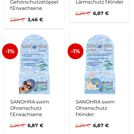
Gehörschutzstöpsel
Lärmschutz f.Kinder
f.Erwachsene
Ursprünglicher
Aktueller
6,95
€
6,87
€
Preis
Preis
Ursprünglicher
Aktueller
3,50
€
3,46
€
war:
ist:
Preis
Preis
6,95 €
6,87 €.
war:
ist:
3,50 €
3,46 €.
-1%
-1%
SANOHRA swim
SANOHRA swim
Ohrenschutz
Ohrenschutz
f.Erwachsene
f.Kinder
Ursprünglicher
Aktueller
Ursprünglicher
Aktueller
6,95
€
6,87
€
6,95
€
6,87
€
Preis
Preis
Preis
Preis