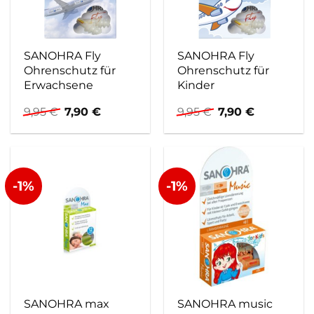
SANOHRA Fly
SANOHRA Fly
Ohrenschutz für
Ohrenschutz für
Erwachsene
Kinder
Ursprünglicher
Aktueller
Ursprünglicher
Aktueller
9,95
€
7,90
€
9,95
€
7,90
€
Preis
Preis
Preis
Preis
war:
ist:
war:
ist:
9,95 €
7,90 €.
9,95 €
7,90 €.
-1%
-1%
SANOHRA max
SANOHRA music