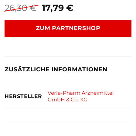
Ursprünglicher
Aktueller
26,30
€
17,79
€
Preis
Preis
war:
ist:
ZUM PARTNERSHOP
26,30 €
17,79 €.
ZUSÄTZLICHE INFORMATIONEN
Verla-Pharm Arzneimittel
HERSTELLER
GmbH & Co. KG