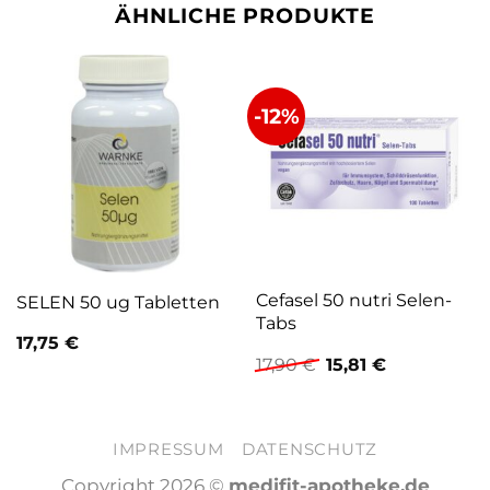
ÄHNLICHE PRODUKTE
-12%
Cefasel 50 nutri Selen-
SELEN 50 ug Tabletten
Tabs
17,75
€
Ursprünglicher
Aktueller
17,90
€
15,81
€
Preis
Preis
war:
ist:
17,90 €
15,81 €.
IMPRESSUM
DATENSCHUTZ
Copyright 2026 ©
medifit-apotheke.de