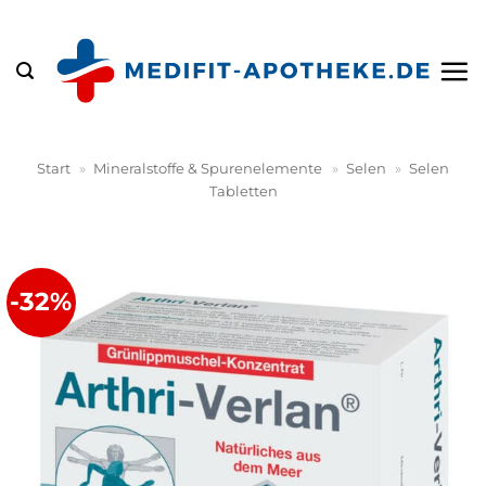
Zum
Inhalt
springen
Start
»
Mineralstoffe & Spurenelemente
»
Selen
»
Selen
Tabletten
-32%