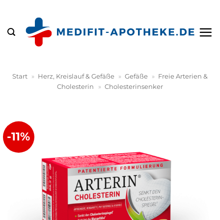
Zum
Inhalt
springen
Start
»
Herz, Kreislauf & Gefäße
»
Gefäße
»
Freie Arterien &
Cholesterin
»
Cholesterinsenker
-11%