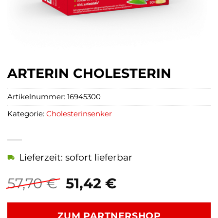
ARTERIN CHOLESTERIN
Artikelnummer:
16945300
Kategorie:
Cholesterinsenker
Lieferzeit: sofort lieferbar
Ursprünglicher
Aktueller
57,70
€
51,42
€
Preis
Preis
war:
ist:
ZUM PARTNERSHOP