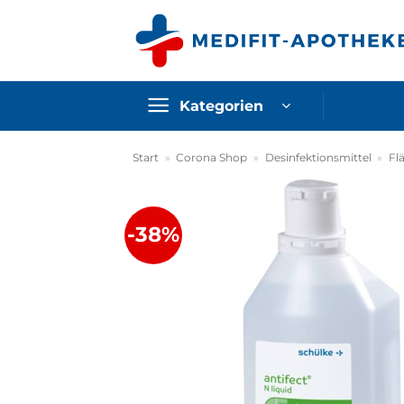
Zum
Inhalt
springen
Kategorien
Start
»
Corona Shop
»
Desinfektionsmittel
»
Fl
-38%