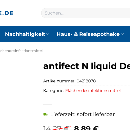
Suchen
nach:
Nachhaltigkeit
Haus- & Reiseapotheke
ächendesinfektionsmittel
antifect N liquid D
Artikelnummer:
04218078
Kategorie:
Flächendesinfektionsmittel
Lieferzeit: sofort lieferbar
Ursprüngliche
Aktuell
14,27
€
8,89
€