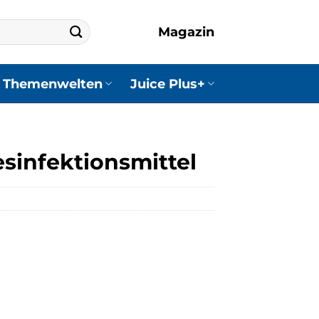
Magazin
Themenwelten
Juice Plus+
esinfektionsmittel
r
er