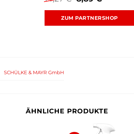
Preis
Preis
war:
ist:
ZUM PARTNERSHOP
14,27 €
8,89 €.
SCHÜLKE & MAYR GmbH
ÄHNLICHE PRODUKTE