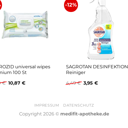
%
-12%
ROZID universal wipes
SAGROTAN DESINFEKTIO
mium 100 St
Reiniger
Ursprünglicher
Aktueller
Ursprünglicher
Aktueller
0
€
10,87
€
4,49
€
3,95
€
Preis
Preis
Preis
Preis
war:
ist:
war:
ist:
15,70 €
10,87 €.
4,49 €
3,95 €.
IMPRESSUM
DATENSCHUTZ
Copyright 2026 ©
medifit-apotheke.de