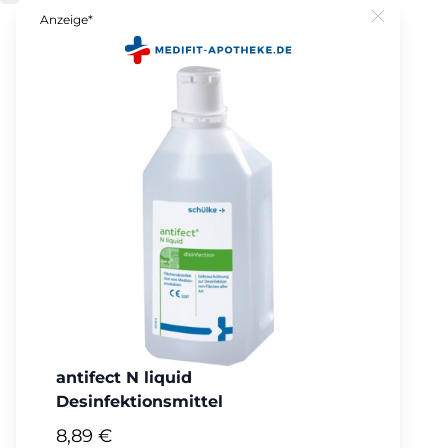
Anzeige*
Close
antifect N liquid
Desinfektionsmittel
8,89 €