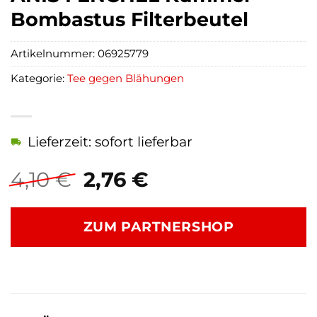
Bombastus Filterbeutel
Artikelnummer:
06925779
Kategorie:
Tee gegen Blähungen
Lieferzeit: sofort lieferbar
Ursprünglicher
Aktueller
4,10
€
2,76
€
Preis
Preis
war:
ist:
ZUM PARTNERSHOP
4,10 €
2,76 €.