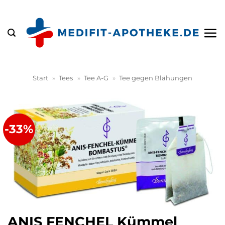
Zum
Inhalt
springen
Start
»
Tees
»
Tee A-G
»
Tee gegen Blähungen
-33%
ANIS FENCHEL Kümmel