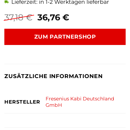
Lieferzeit: in 1-2 Werktagen lieferbar
Ursprünglicher
Aktueller
37,18
€
36,76
€
Preis
Preis
war:
ist:
ZUM PARTNERSHOP
37,18 €
36,76 €.
ZUSÄTZLICHE INFORMATIONEN
Fresenius Kabi Deutschland
HERSTELLER
GmbH