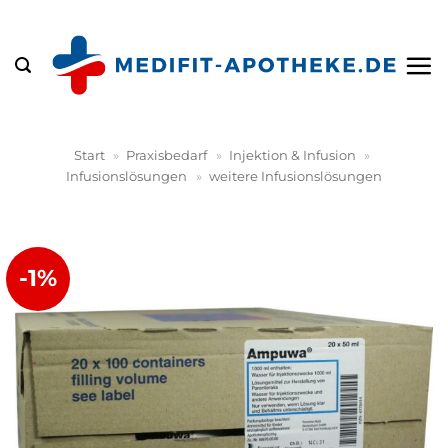
Zum
Inhalt
springen
Start
»
Praxisbedarf
»
Injektion & Infusion
»
Infusionslösungen
»
weitere Infusionslösungen
-1%