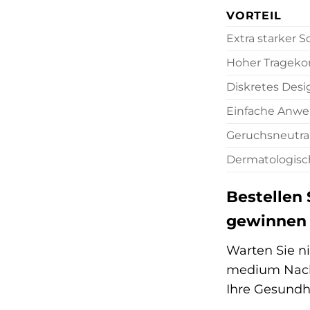
VORTEIL
Extra starker S
Hoher Trageko
Diskretes Desi
Einfache Anw
Geruchsneutral
Dermatologisc
Bestellen
gewinnen S
Warten Sie ni
medium Nacht
Ihre Gesundh