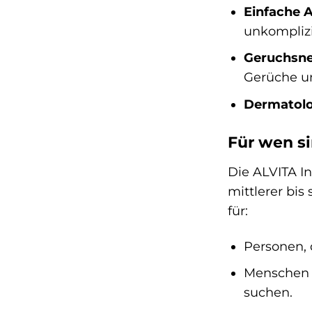
Einfache 
unkompliz
Geruchsneu
Gerüche un
Dermatolo
Für wen s
Die ALVITA I
mittlerer bi
für:
Personen, 
Menschen m
suchen.