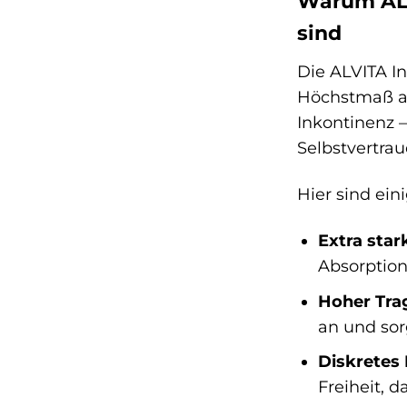
Warum ALV
sind
Die ALVITA I
Höchstmaß an
Inkontinenz –
Selbstvertrau
Hier sind ei
Extra star
Absorption
Hoher Tra
an und sor
Diskretes 
Freiheit, 