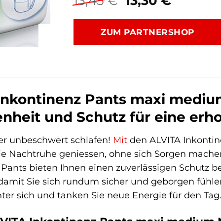
13,45
€
13,30
€
Preis
Preis
war:
ist:
ZUM PARTNERSHOP
13,45 €
13,30 €.
Inkontinenz Pants maxi mediu
nheit und Schutz für eine erh
er unbeschwert schlafen!
Mit
den ALVITA Inkonti
ie Nachtruhe geniessen, ohne sich Sorgen machen
 Pants bieten Ihnen einen zuverlässigen Schutz b
 damit Sie sich rundum sicher und geborgen fühle
ter sich und tanken Sie neue Energie für den Tag