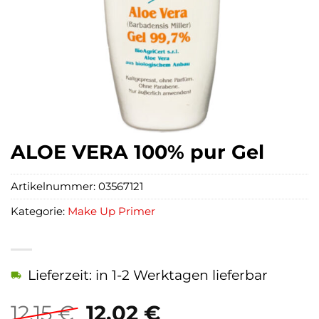
ALOE VERA 100% pur Gel
Artikelnummer:
03567121
Kategorie:
Make Up Primer
Lieferzeit: in 1-2 Werktagen lieferbar
Ursprünglicher
Aktueller
12,15
€
12,02
€