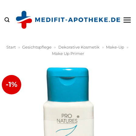
Zum
Inhalt
springen
Start
»
Gesichtspflege
»
Dekorative Kosmetik
»
Make-Up
»
Make Up Primer
-1%